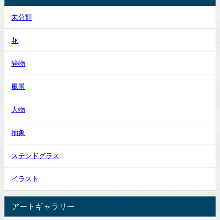
未分類
花
静物
風景
人物
抽象
ステンドグラス
イラスト
アートギャラリー