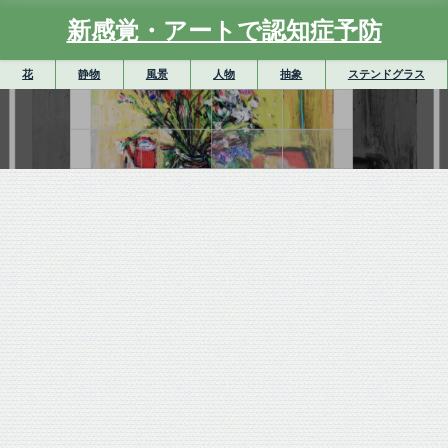
新感覚・アートで認知症予防
花
静物
風景
人物
抽象
ステンドグラス