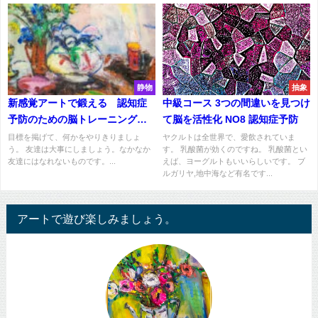
静物
抽象
新感覚アートで鍛える 認知症
中級コース 3つの間違いを見つけ
予防のための脳トレーニング上
て脳を活性化 NO8 認知症予防
級⑧
目標を掲げて、何かをやりきりましょ
ヤクルトは全世界で、愛飲されていま
う。 友達は大事にしましょう。なかなか
す。 乳酸菌が効くのですね。 乳酸菌とい
友達にはなれないものです。...
えば、ヨーグルトもいいらしいです。 ブ
ルガリヤ,地中海など有名です...
アートで遊び楽しみましょう。