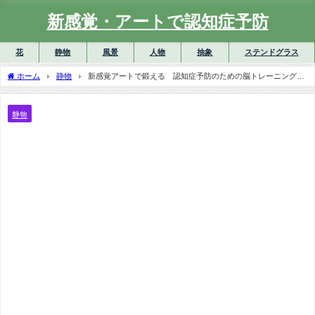
新感覚・アートで認知症予防
花
静物
風景
人物
抽象
ステンドグラス
ホーム
静物
新感覚アートで鍛える 認知症予防のための脳トレーニング上
級④
静物