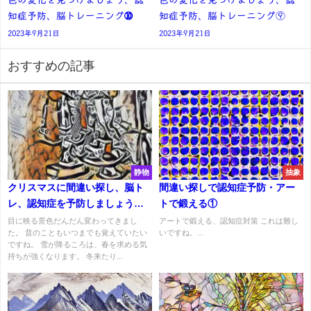
知症予防、脳トレーニング➉
知症予防、脳トレーニング⑨
2023年9月21日
2023年9月21日
おすすめの記事
静物
抽象
クリスマスに間違い探し、脳ト
間違い探しで認知症予防・アー
レ、認知症を予防しましょう。
トで鍛える①
②
目に映る景色だんだん変わってきまし
アートで鍛える、認知症対策 これは難し
た。 昔のこともいつまでも覚えていたい
いですね。...
ですね。 雪が降るころは、春を求める気
持ちが強くなります。 冬来たり...