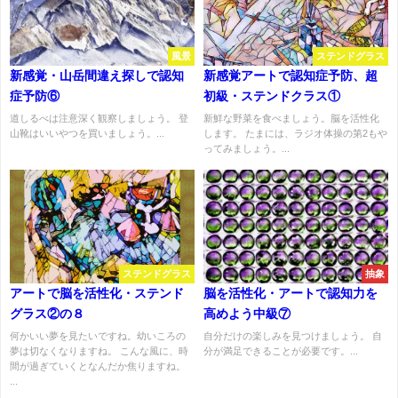
風景
ステンドグラス
新感覚・山岳間違え探しで認知
新感覚アートで認知症予防、超
症予防⑥
初級・ステンドクラス①
道しるべは注意深く観察しましょう。 登
新鮮な野菜を食べましょう。脳を活性化
山靴はいいやつを買いましょう。...
します。 たまには、ラジオ体操の第2もや
ってみましょう。...
ステンドグラス
抽象
アートで脳を活性化・ステンド
脳を活性化・アートで認知力を
グラス②の８
高めよう中級⑦
何かいい夢を見たいですね。幼いころの
自分だけの楽しみを見つけましょう。 自
夢は切なくなりますね。 こんな風に、時
分が満足できることが必要です。...
間が過ぎていくとなんだか焦りますね。
...