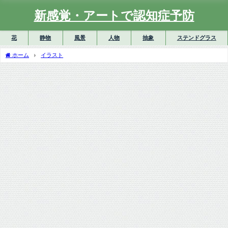
新感覚・アートで認知症予防
花
静物
風景
人物
抽象
ステンドグラス
ホーム
イラスト